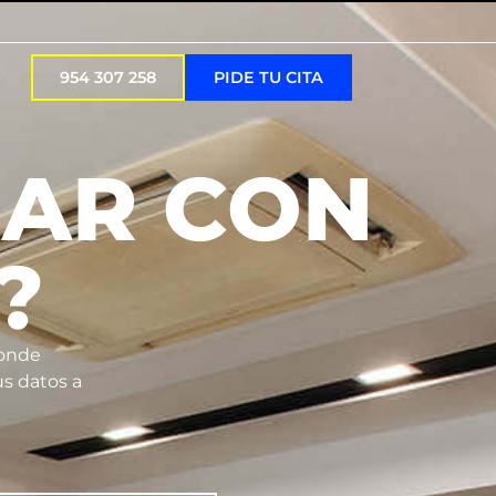
954 307 258
PIDE TU CITA
JAR CON
?
donde
us datos a
!