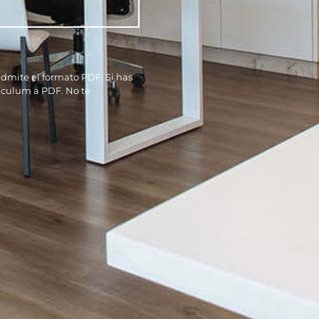
dmite el formato PDF. Si has
rículum a PDF. No te