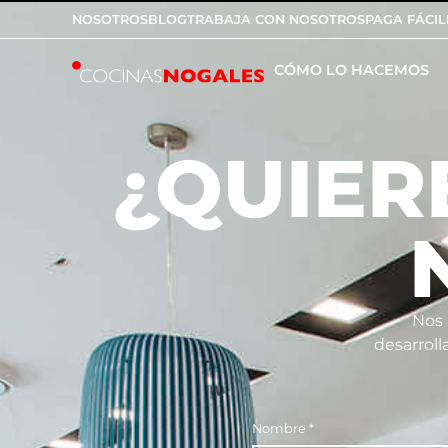
NOSOTROS
BLOG
TRABAJA CON NOSOTROS
PAGA FÁCIL
CÓMO LO HACEMOS
¿QUIER
Nos 
desarroll
Nombre
*