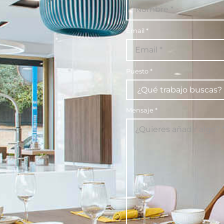
Email
*
Puesto
*
Mensaje
*