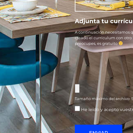
Adjunta tu curríc
A continuación necesitamos qu
creado el currículum con otro
preocupes, es gratuito
Tamaño máximo del archivo: 
He leído y acepto vuest
ENVIAR