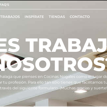
FAQ'S
TRABAJOS
INSPÍRATE
TIENDAS
CONTACTO
ES TRABA
NOSOTROS
halaga que pienses en Cocinas Nogales como el lugar 
ar tu profesión. Para ello tan sólo tienes que facilitarnos t
través del siguiente formulario. ¡Muchas gracias y suerte