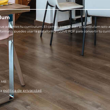
ulum
e adjuntes tu currículum. El campo para añadir el currículum solo a
 formato, puedes usar la plataforma I LOVE PDF para convertir tu cur
5 MB
ra
política de privacidad
.