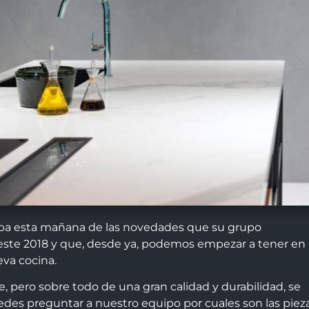
ba esta mañana de las novedades que su grupo
e 2018 y que, desde ya, podemos empezar a tener en
eva cocina.
, pero sobre todo de una gran calidad y durabilidad, se
uedes preguntar a nuestro equipo por cuales son las piez