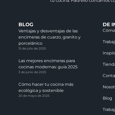
tu cocina. Para ello contamos co
BLOG
DE I
Cómo
Ventajas y desventajas de las
encimeras de cuarzo, granito y
Traba
porcelánico
15 de julio de 2025
Inspír
Las mejores encimeras para
Tiend
cocinas modernas: guía 2025
3 de junio de 2025
Conta
Cómo hacer tu cocina más
Nosot
ecológica y sostenible
20 de mayo de 2025
Blog
Traba