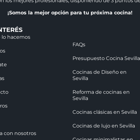
n los mejores profesionales, disponiendo de 3 puntos de 
¡Somos la mejor opción para tu próxima cocina!
NTERÉS
 lo hacemos
FAQs
jos
Presupuesto Cocina Sevilla
ate
Cocinas de Diseño en
as
Sevilla
cto
Reforma de cocinas en
Sevilla
ros
Cocinas clásicas en Sevilla
Cocinas de lujo en Sevilla
ja con nosotros
Cocinas minimalistas en