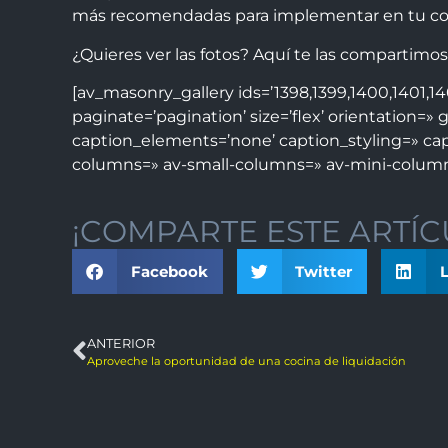
más recomendadas para implementar en tu co
¿Quieres ver las fotos? Aquí te las compartimos
[av_masonry_gallery ids=’1398,1399,1400,1401,14
paginate=’pagination’ size=’flex’ orientation=» g
caption_elements=’none’ caption_styling=» ca
columns=» av-small-columns=» av-mini-column
¡COMPARTE ESTE ARTÍC
Facebook
Twitter
L
ANTERIOR
Aproveche la oportunidad de una cocina de liquidación