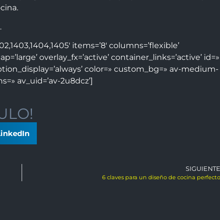
cina.
.
02,1403,1404,1405′ items=’8′ columns=’flexible’
ap=’large’ overlay_fx=’active’ container_links=’active’ id=»
ption_display=’always’ color=» custom_bg=» av-medium-
s=» av_uid=’av-2u8dcz’]
ULO!
inkedIn
SIGUIENT
6 claves para un diseño de cocina perfect